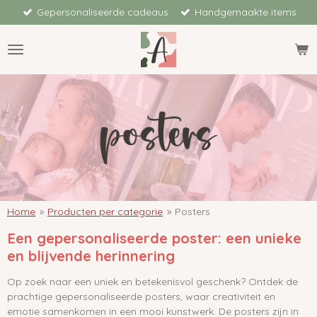
Gepersonaliseerde cadeaus
Handgemaakte items
Ga
direct
naar
de
hoofdinhoud
Home
»
Producten per categorie
»
Posters
Een gepersonaliseerde poster: een unieke
en blijvende herinnering
Op zoek naar een uniek en betekenisvol geschenk? Ontdek de
prachtige gepersonaliseerde posters, waar creativiteit en
emotie samenkomen in een mooi kunstwerk. De posters zijn in