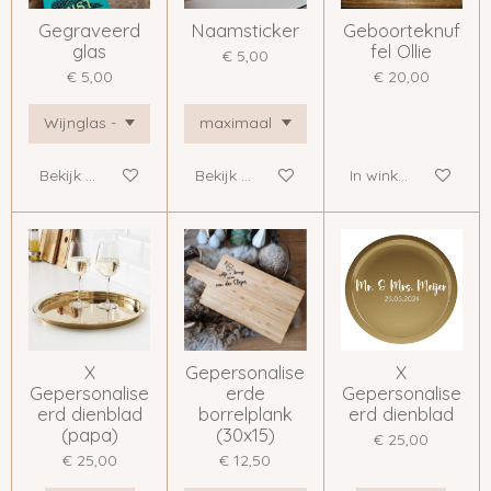
Gegraveerd
Naamsticker
Geboorteknuf
glas
fel Ollie
€ 5,00
€ 5,00
€ 20,00
Bekijk details
Bekijk details
In winkelwagen
X
Gepersonalise
X
Gepersonalise
erde
Gepersonalise
erd dienblad
borrelplank
erd dienblad
(papa)
(30x15)
€ 25,00
€ 25,00
€ 12,50