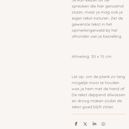
spreuken die hier genoemd
staan, maar je mag ook je
eigen tekst insturen. Zet de
gewenste tekst in het
opmerkingenveld bij het
afronden van je bestelling.
Afmeting: 30 x 15 cm
Let op: om de plank zo lang
mogelijk mooi te houden
was je hem met de hand af.
De tekst deppend afwassen
en droog maken zodat de
tekst goed blijft zitten.
D
D
S
D