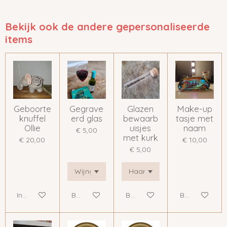
e
e
h
e
l
e
a
l
e
l
r
e
n
e
n
Bekijk ook de andere gepersonaliseerde
items
Geboorte
Gegrave
Glazen
Make-up
knuffel
erd glas
bewaarb
tasje met
Ollie
uisjes
naam
€ 5,00
met kurk
€ 20,00
€ 10,00
€ 5,00
In winkelwagen
Bekijk details
Bekijk details
Bekijk details