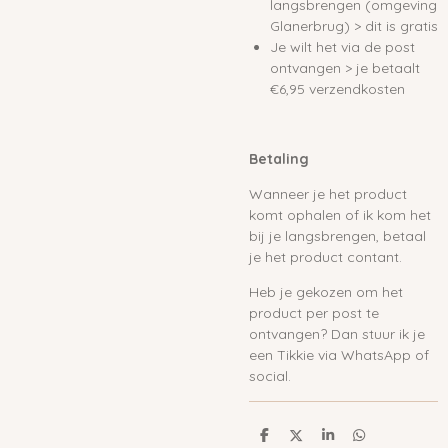
langsbrengen (omgeving
Glanerbrug) > dit is gratis
Je wilt het via de post
ontvangen > je betaalt
€6,95 verzendkosten
Betaling
Wanneer je het product
komt ophalen of ik kom het
bij je langsbrengen, betaal
je het product contant.
Heb je gekozen om het
product per post te
ontvangen? Dan stuur ik je
een Tikkie via WhatsApp of
social.
D
D
S
D