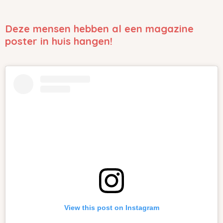
e
e
h
e
l
e
a
l
e
l
r
e
n
e
n
Deze mensen hebben al een magazine
poster in huis hangen!
View this post on Instagram