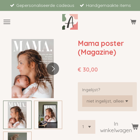
Gepersonaliseerde cadeaus
Handgemaakte items
Ga
direct
naar
de
hoofdinhoud
Mama poster
(Magazine)
€ 30,00
Ingelijst?
In
winkelwagen