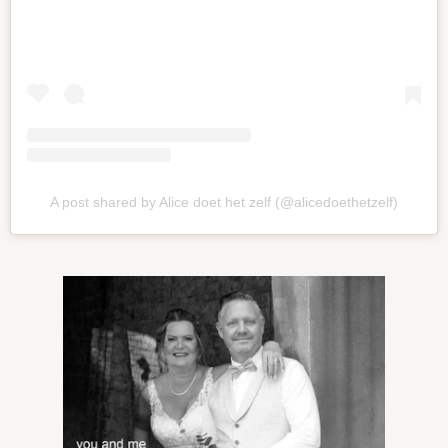
A post shared by Alice doet het zelf (@alicedoethetzelf)