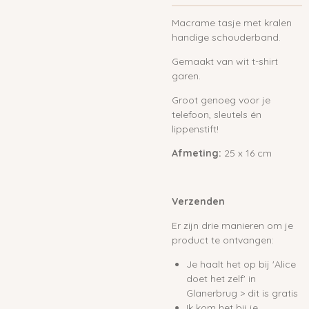
Macrame tasje met kralen
handige schouderband.
Gemaakt van wit t-shirt
garen.
Groot genoeg voor je
telefoon, sleutels én
lippenstift!
Afmeting:
25 x 16 cm
Verzenden
Er zijn drie manieren om je
product te ontvangen:
Je haalt het op bij 'Alice
doet het zelf' in
Glanerbrug > dit is gratis
Ik kom het bij je