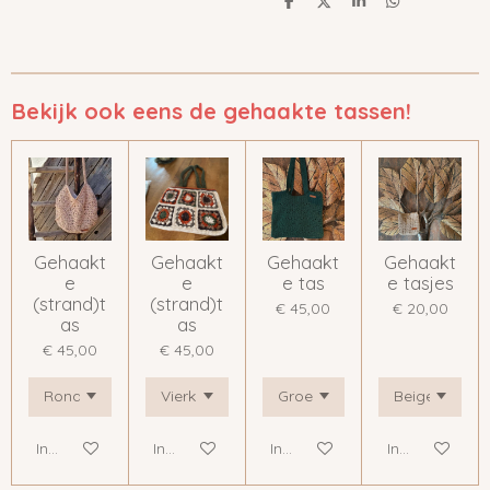
D
D
S
D
e
e
h
e
l
e
a
l
e
l
r
e
n
e
n
Bekijk ook eens de gehaakte tassen!
Gehaakt
Gehaakt
Gehaakt
Gehaakt
e
e
e tas
e tasjes
(strand)t
(strand)t
€ 45,00
€ 20,00
as
as
€ 45,00
€ 45,00
In winkelwagen
In winkelwagen
In winkelwagen
In winkelwage