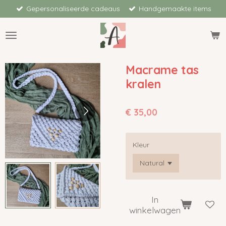
Gepersonaliseerde cadeaus
Handgemaakte items
Ga
direct
naar
de
hoofdinhoud
Macrame tas
kralen
€ 35,00
Kleur
In
winkelwagen