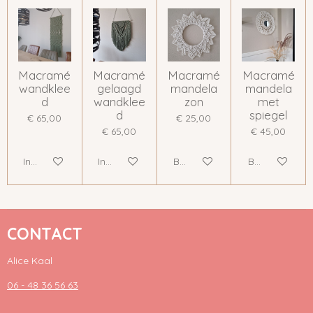
Macramé
Macramé
Macramé
Macramé
wandklee
gelaagd
mandela
mandela
d
wandklee
zon
met
d
spiegel
€ 65,00
€ 25,00
€ 65,00
€ 45,00
In winkelwagen
In winkelwagen
Bekijk details
Bekijk details
CONTACT
Alice Kaal
06 - 48 36 56 63