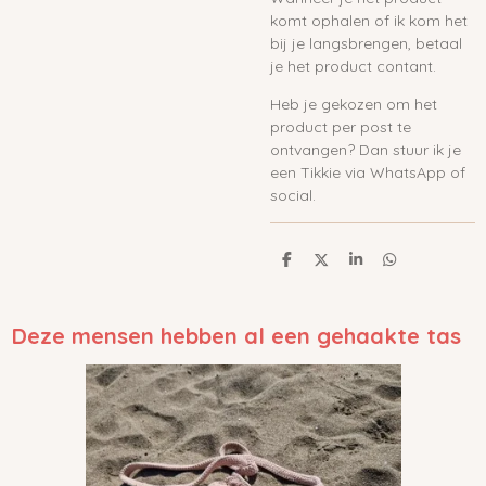
komt ophalen of ik kom het
bij je langsbrengen, betaal
je het product contant.
Heb je gekozen om het
product per post te
ontvangen? Dan stuur ik je
een Tikkie via WhatsApp of
social.
D
D
S
D
e
e
h
e
l
e
a
l
e
l
r
e
n
e
n
Deze mensen hebben al een gehaakte tas