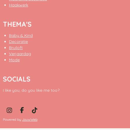
Haakwerk
THEMA'S
Baby & Kind
Decoratie
Bruiloft
Verjaardag
Mode
SOCIALS
I like you, do you like me too?
I
F
T
n
a
i
Powered by
JouwWeb
s
c
k