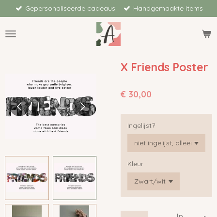
Gepersonaliseerde cadeaus
Handgemaakte items
Ga
direct
naar
de
hoofdinhoud
X Friends Poster
€ 30,00
Ingelijst?
Kleur
In