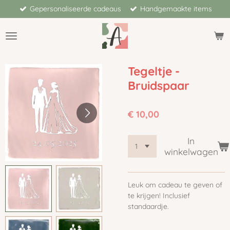
Gepersonaliseerde cadeaus
Handgemaakte items
Ga
direct
naar
de
hoofdinhoud
Tegeltje -
Bruidspaar
€ 10,00
In
winkelwagen
Leuk om cadeau te geven of
te krijgen! Inclusief
standaardje.