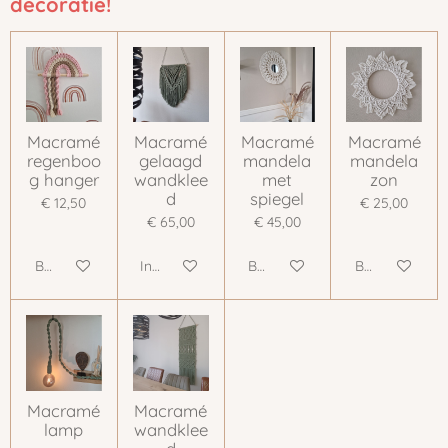
decoratie!
Macramé
Macramé
Macramé
Macramé
regenboo
gelaagd
mandela
mandela
g hanger
wandklee
met
zon
d
spiegel
€ 12,50
€ 25,00
€ 65,00
€ 45,00
Bekijk details
In winkelwagen
Bekijk details
Bekijk details
Macramé
Macramé
lamp
wandklee