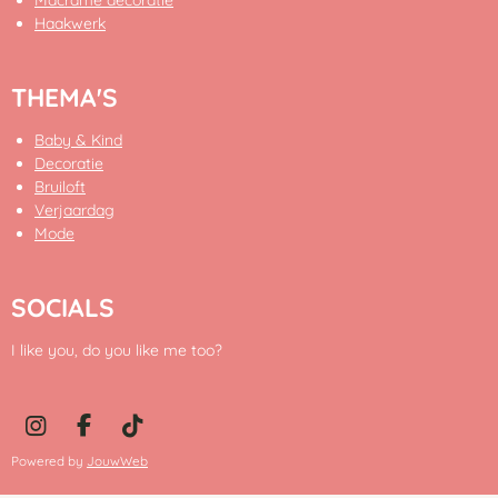
Haakwerk
THEMA'S
Baby & Kind
Decoratie
Bruiloft
Verjaardag
Mode
SOCIALS
I like you, do you like me too?
I
F
T
n
a
i
Powered by
JouwWeb
s
c
k