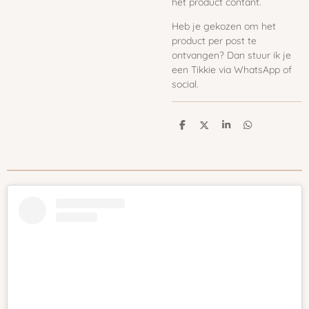
het product contant.
Heb je gekozen om het
product per post te
ontvangen? Dan stuur ik je
een Tikkie via WhatsApp of
social.
D
D
S
D
e
e
h
e
l
e
a
l
e
l
r
e
n
e
n