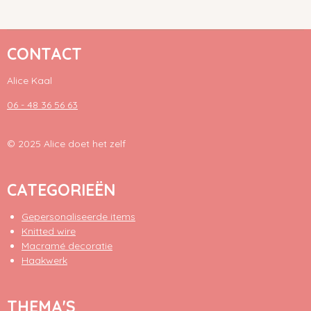
e
l
r
e
n
e
n
CONTACT
Alice Kaal
06 - 48 36 56 63
© 2025 Alice doet het zelf
CATEGORIEËN
Gepersonaliseerde items
Knitted wire
Macramé decoratie
Haakwerk
THEMA'S