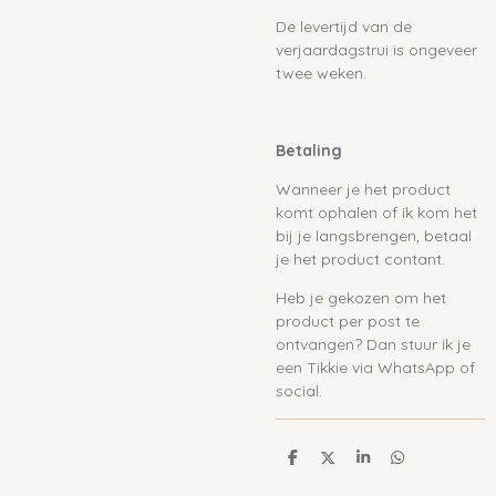
De levertijd van de
verjaardagstrui is ongeveer
twee weken.
Betaling
Wanneer je het product
komt ophalen of ik kom het
bij je langsbrengen, betaal
je het product contant.
Heb je gekozen om het
product per post te
ontvangen? Dan stuur ik je
een Tikkie via WhatsApp of
social.
D
D
S
D
e
e
h
e
l
e
a
l