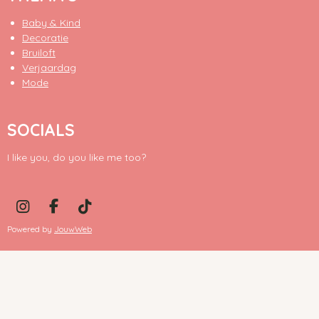
Baby & Kind
Decoratie
Bruiloft
Verjaardag
Mode
SOCIALS
I like you, do you like me too?
I
F
T
n
a
i
Powered by
JouwWeb
s
c
k
t
e
T
a
b
o
g
o
k
r
o
a
k