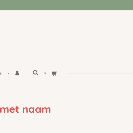
E
 met naam