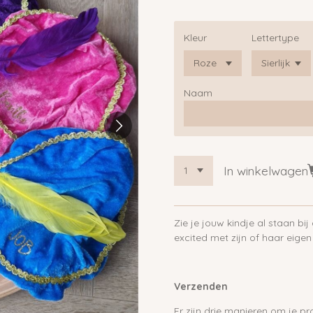
Kleur
Lettertype
Naam
In winkelwagen
Zie je jouw kindje al staan b
excited met zijn of haar eige
Verzenden
Er zijn drie manieren om je p