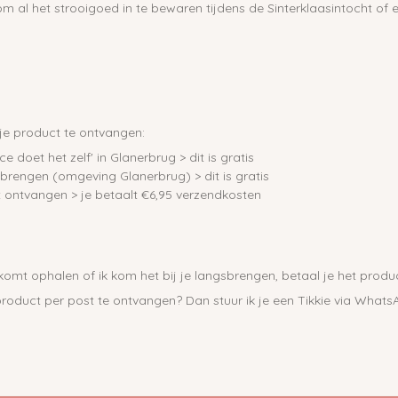
m al het strooigoed in te bewaren tijdens de Sinterklaasintocht of 
 je product te ontvangen:
ice doet het zelf' in Glanerbrug > dit is gratis
gsbrengen (omgeving Glanerbrug) > dit is gratis
st ontvangen > je betaalt €6,95 verzendkosten
omt ophalen of ik kom het bij je langsbrengen, betaal je het produ
oduct per post te ontvangen? Dan stuur ik je een Tikkie via WhatsA