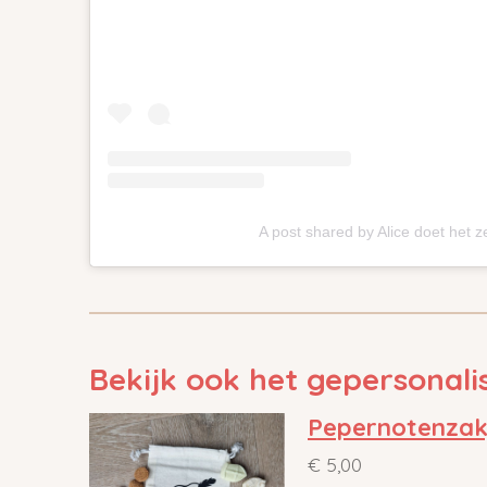
A post shared by Alice doet het z
Bekijk ook het gepersonal
Pepernotenzak
€ 5,00