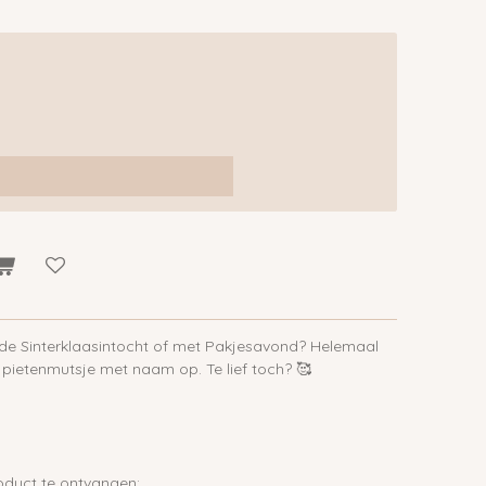
ij de Sinterklaasintocht of met Pakjesavond? Helemaal
n pietenmutsje met naam op. Te lief toch? 🥰
roduct te ontvangen: