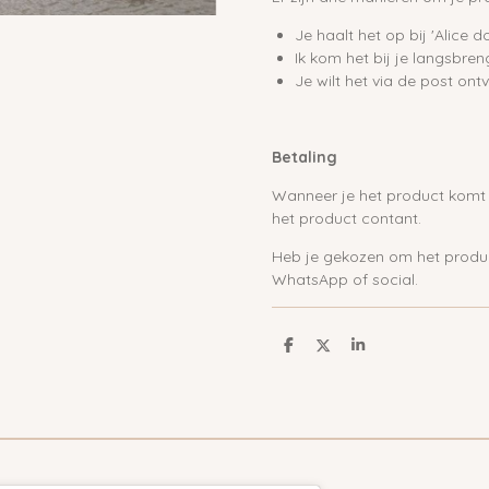
Je haalt het op bij 'Alice do
Ik kom het bij je langsbren
Je wilt het via de post on
Betaling
Wanneer je het product komt o
het product contant.
Heb je gekozen om het product
WhatsApp of social.
D
D
S
e
e
h
l
e
a
e
l
r
n
e