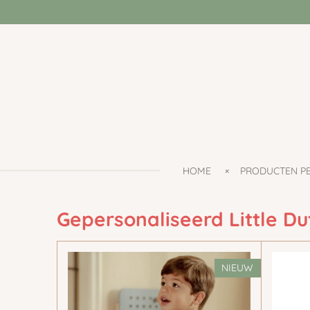
Ga
direct
naar
de
hoofdinhoud
HOME
PRODUCTEN P
Gepersonaliseerd Little D
NIEUW