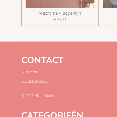
Macrame vlaggenlijn
€ 15,00
CONTACT
Alice Kaal
06 - 48 36 56 63
© 2025 Alice doet het zelf
CATEGORIEËN